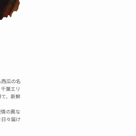
る西瓜の名
、千葉エリ
得て、新鮮
表情の異な
を日々届け