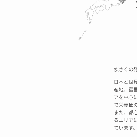
傑さくの
日本と世
産地、富
アを中心
で栄養価
また、都
るエリア
ています