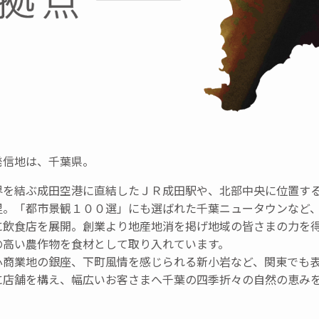
発信地は、千葉県。
界を結ぶ成田空港に直結したＪＲ成田駅や、北部中央に位置す
里。「都市景観１００選」にも選ばれた千葉ニュータウンなど
に飲食店を展開。創業より地産地消を掲げ地域の皆さまの力を
の高い農作物を食材として取り入れています。
心商業地の銀座、下町風情を感じられる新小岩など、関東でも
に店舗を構え、幅広いお客さまへ千葉の四季折々の自然の恵み
。