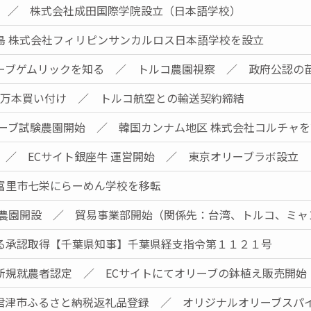
始 ／ 株式会社成田国際学院設立（日本語学校）
島 株式会社フィリピンサンカルロス日本語学校を設立
ーブゲムリックを知る ／ トルコ農園視察 ／ 政府公認の
5万本買い付け ／ トルコ航空との輸送契約締結
リーブ試験農園開始 ／ 韓国カンナム地区 株式会社コルチャ
 ／ ECサイト銀座牛 運営開始 ／ 東京オリーブラボ設立
富里市七栄にらーめん学校を移転
営農園開設 ／ 貿易事業部開始（関係先：台湾、トルコ、ミャ
る承認取得【千葉県知事】千葉県経支指令第１１２１号
新規就農者認定 ／ ECサイトにてオリーブの鉢植え販売開始
君津市ふるさと納税返礼品登録 ／ オリジナルオリーブスパ